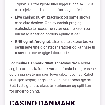
Typisk RTP for kjente titler ligger rundt 94–97 %,
men sjekk alltid spillets informasjonsfelt.
Live casino
: Rulett, blackjack og game shows
med ekte dealere. Opplev sosialt preg og
realistiske tempoer, men vær oppmerksom på
innsatsgrenser og bordets åpningstider.
RNG og rettferdighet
: Lisensierte aktører bruker
sertifiserte tilfeldighetsgeneratorer og kan vise til
tester fra uavhengige laboratorier.
For
Casino Danmark rulett
anbefales det å holde
seg til europeisk/fransk variant, forstå bordgrensene
og unngå systemer som lover sikker gevinst. Rulett
er et sjansespill; langsiktig vil husets fordel gjelde.
Sett faste grenser, aksepter variansen og spill kun
for underholdning.
CASINO DANMARK