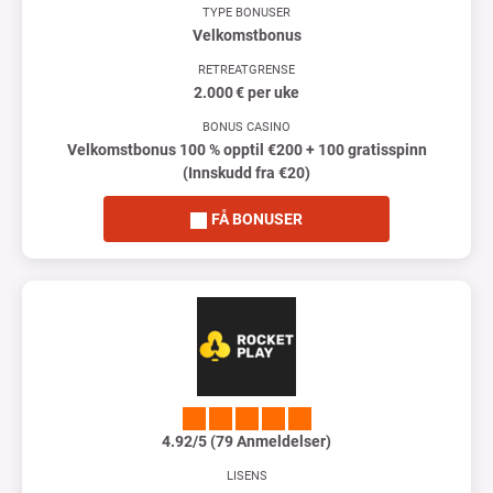
TYPE BONUSER
Velkomstbonus
RETREATGRENSE
2.000 € per uke
BONUS CASINO
Velkomstbonus 100 % opptil €200 + 100 gratisspinn
(Innskudd fra €20)
FÅ BONUSER
4.92/5 (79 Anmeldelser)
LISENS