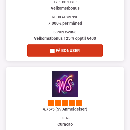
TYPE BONUSER
Velkomstbonus
RETREATGRENSE
7.000 € per måned
BONUS CASINO
Velkomstbonus 125 % opptil €400
FÅ BONUSER
4.75/5 (59 Anmeldelser)
LISENS
Curacao