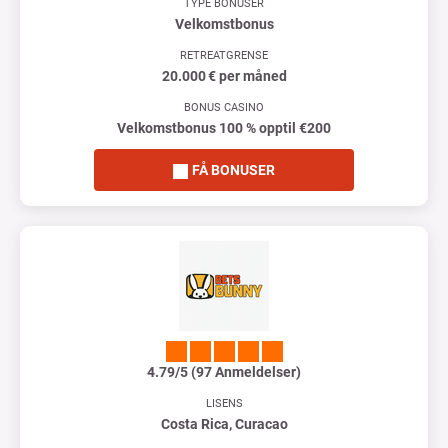
TYPE BONUSER
Velkomstbonus
RETREATGRENSE
20.000 € per måned
BONUS CASINO
Velkomstbonus 100 % opptil €200
FÅ BONUSER
4.79/5 (97 Anmeldelser)
LISENS
Costa Rica, Curacao