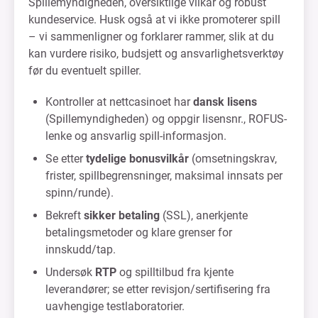
Spillemyndigheden, oversiktlige vilkår og robust
kundeservice. Husk også at vi ikke promoterer spill
– vi sammenligner og forklarer rammer, slik at du
kan vurdere risiko, budsjett og ansvarlighetsverktøy
før du eventuelt spiller.
Kontroller at nettcasinoet har
dansk lisens
(Spillemyndigheden) og oppgir lisensnr., ROFUS-
lenke og ansvarlig spill-informasjon.
Se etter
tydelige bonusvilkår
(omsetningskrav,
frister, spillbegrensninger, maksimal innsats per
spinn/runde).
Bekreft
sikker betaling
(SSL), anerkjente
betalingsmetoder og klare grenser for
innskudd/tap.
Undersøk
RTP
og spilltilbud fra kjente
leverandører; se etter revisjon/sertifisering fra
uavhengige testlaboratorier.