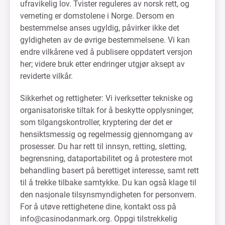
ufravikelig lov. Tvister reguleres av norsk rett, og
verneting er domstolene i Norge. Dersom en
bestemmelse anses ugyldig, påvirker ikke det
gyldigheten av de øvrige bestemmelsene. Vi kan
endre vilkårene ved å publisere oppdatert versjon
her; videre bruk etter endringer utgjør aksept av
reviderte vilkår.
Sikkerhet og rettigheter: Vi iverksetter tekniske og
organisatoriske tiltak for å beskytte opplysninger,
som tilgangskontroller, kryptering der det er
hensiktsmessig og regelmessig gjennomgang av
prosesser. Du har rett til innsyn, retting, sletting,
begrensning, dataportabilitet og å protestere mot
behandling basert på berettiget interesse, samt rett
til å trekke tilbake samtykke. Du kan også klage til
den nasjonale tilsynsmyndigheten for personvern.
For å utøve rettighetene dine, kontakt oss på
info@casinodanmark.org
. Oppgi tilstrekkelig