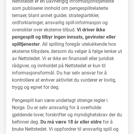
Nettstedet er en uavhengig informasjonstjeneste
som publiserer innhold om pengespillrelaterte
temaer, blant annet guider, strategiartikler,
ordforklaringer, ansvarlig spill-informasjon og
oversikter over eksterne tilbud.
Vi driver ikke
pengespill og tilbyr ingen innsats, gevinster eller
spilltjenester
. All spilling foregår utelukkende hos
eksterne tilbydere, dersom du velger å følge lenker ut
av Nettstedet. Vi er ikke en finansiell eller juridisk
rådgiver, og innholdet på Nettstedet er kun til
informasjonsformål. Du har selv ansvar for å
kontrollere at enhver aktivitet du vurderer er lovlig,
trygg og egnet for deg.
Pengespill kan være underlagt strenge regler i
Norge. Du er selv ansvarlig for å overholde
gjeldende lover, forskrifter og myndighetskrav der du
befinner deg.
Du må være 18 år eller eldre
for å
bruke Nettstedet. Vi oppfordrer til ansvarlig spill og