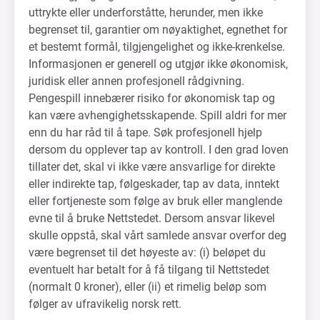
uttrykte eller underforståtte, herunder, men ikke
begrenset til, garantier om nøyaktighet, egnethet for
et bestemt formål, tilgjengelighet og ikke-krenkelse.
Informasjonen er generell og utgjør ikke økonomisk,
juridisk eller annen profesjonell rådgivning.
Pengespill innebærer risiko for økonomisk tap og
kan være avhengighetsskapende. Spill aldri for mer
enn du har råd til å tape. Søk profesjonell hjelp
dersom du opplever tap av kontroll. I den grad loven
tillater det, skal vi ikke være ansvarlige for direkte
eller indirekte tap, følgeskader, tap av data, inntekt
eller fortjeneste som følge av bruk eller manglende
evne til å bruke Nettstedet. Dersom ansvar likevel
skulle oppstå, skal vårt samlede ansvar overfor deg
være begrenset til det høyeste av: (i) beløpet du
eventuelt har betalt for å få tilgang til Nettstedet
(normalt 0 kroner), eller (ii) et rimelig beløp som
følger av ufravikelig norsk rett.