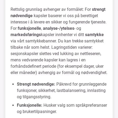
Rettslig grunnlag avhenger av formålet: For
strengt
nødvendige
kapsler baserer vi oss på berettiget
interesse i å levere en sikker og fungerende tjeneste.
For
funksjonelle
,
analyse-/ytelses
- og
markedsførings
kapsler innhenter vi ditt
samtykke
via vårt samtykkebanner. Du kan trekke samtykket
tilbake når som helst. Lagringstiden varierer:
sesjonskapsler slettes ved lukking av nettleseren,
mens vedvarende kapsler kan lagres i en
forhåndsdefinert periode (for eksempel dager, uker
eller måneder) avhengig av formål og nødvendighet.
Strengt nødvendige:
Påkrevd for grunnleggende
funksjoner, sikkerhet, lastbalansering, innlasting
og tilgangsstyring.
Funksjonelle:
Husker valg som språkpreferanser
og brukertilpasninger.