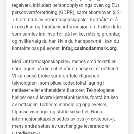
regelverk, inkludert personopplysningsloven og EUs
personvernforordning (GDPR), samt ekomloven § 2-
7 b om bruk av informasjonskapsler. Formålet er å
gi deg klar og forståelig informasjon om hvilke data
som samles inn, hvorfor, på hvilket rettslig grunnlag
og hvilke valg du har. Hvis du har spørsmål, kan du
kontakte oss på e-post:
info@casinodanmark.org
.
Med «informasjonskapsler» menes små tekstfiler
som lagres på din enhet når du besøker et nettsted.
Vi kan også bruke samt omtale «lignende
teknologier», som pikselkoder, lokal lagring i
nettleser eller enhetsidentifikatorer. Teknologiene
hjelper oss å levere kjernefunksjoner, forstå bruken
av nettsiden, forbedre innhold og opplevelser,
tilpasse visninger og støtte sikkerhet. Noen
informasjonskapsler settes av oss («førstepart»),
mens andre settes av uavhengige leverandører
(«tredjepart»).